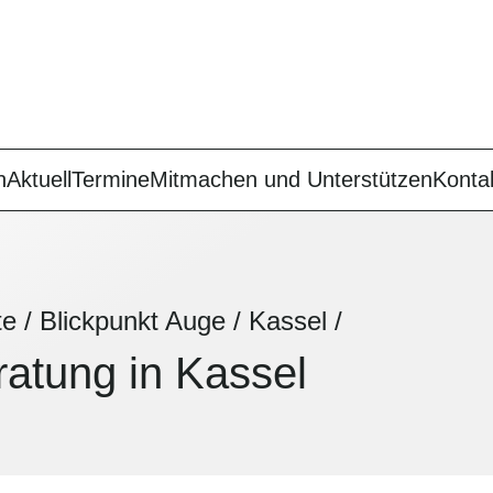
n
Aktuell
Termine
Mitmachen und Unterstützen
Konta
te
/
Blickpunkt Auge
/
Kassel
/
atung in Kassel