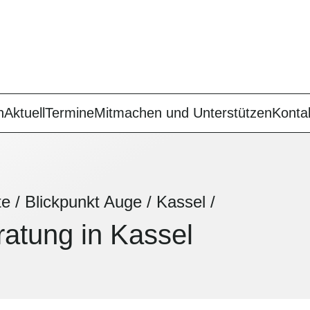
n
Aktuell
Termine
Mitmachen und Unterstützen
Konta
te
/
Blickpunkt Auge
/
Kassel
/
atung in Kassel