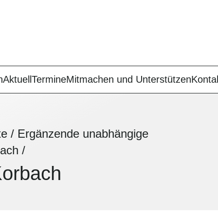
n
Aktuell
Termine
Mitmachen und Unterstützen
Konta
te
/
Ergänzende unabhängige
bach
/
Korbach