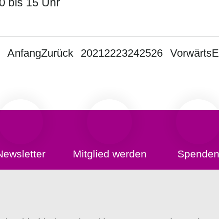
0 bis 15 Uhr
Anfang
Zurück
20
21
22
23
24
25
26
Vorwärts
E
Newsletter
Mitglied werden
Spende