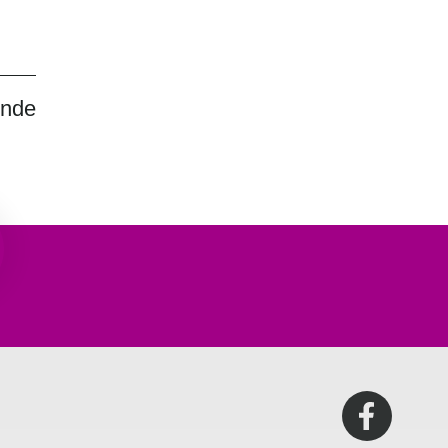
nde
n