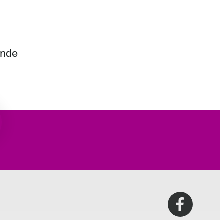
nde
n