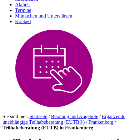
Aktuell
Termine
Mitmachen und Unterstützen
Kontakt
Sie sind hier:
Startseite
/
Beratung und Angebote
/
Ergänzende
unabhängige Teilhabeberatung (EUTB®)
/
Frankenberg
/
Teilhabeberatung (EUTB) in Frankenberg