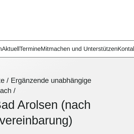
n
Aktuell
Termine
Mitmachen und Unterstützen
Konta
te
/
Ergänzende unabhängige
bach
/
ad Arolsen (nach
nvereinbarung)