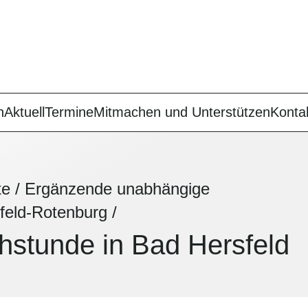
n
Aktuell
Termine
Mitmachen und Unterstützen
Konta
te
/
Ergänzende unabhängige
feld-Rotenburg
/
stunde in Bad Hersfeld