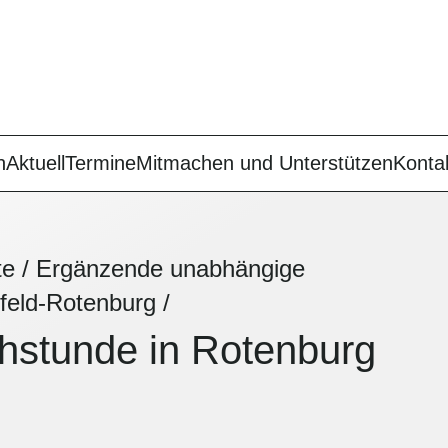
n
Aktuell
Termine
Mitmachen und Unterstützen
Konta
te
/
Ergänzende unabhängige
feld-Rotenburg
/
hstunde in Rotenburg