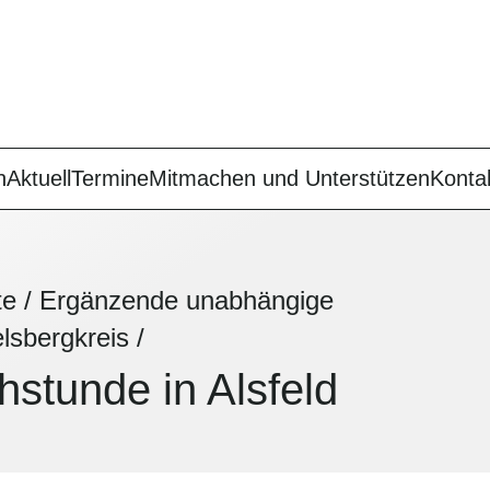
n
Aktuell
Termine
Mitmachen und Unterstützen
Konta
te
/
Ergänzende unabhängige
lsbergkreis
/
stunde in Alsfeld