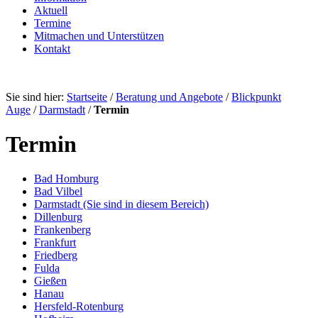
Aktuell
Termine
Mitmachen und Unterstützen
Kontakt
Sie sind hier:
Startseite
/
Beratung und Angebote
/
Blickpunkt
Auge
/
Darmstadt
/
Termin
Termin
Bad Homburg
Bad Vilbel
Darmstadt
(Sie sind in diesem Bereich)
Dillenburg
Frankenberg
Frankfurt
Friedberg
Fulda
Gießen
Hanau
Hersfeld-Rotenburg