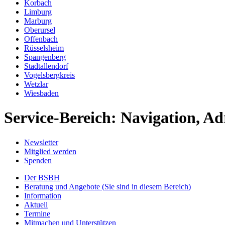
Korbach
Limburg
Marburg
Oberursel
Offenbach
Rüsselsheim
Spangenberg
Stadtallendorf
Vogelsbergkreis
Wetzlar
Wiesbaden
Service-Bereich: Navigation, Ad
Newsletter
Mitglied werden
Spenden
Der BSBH
Beratung und Angebote
(Sie sind in diesem Bereich)
Information
Aktuell
Termine
Mitmachen und Unterstützen