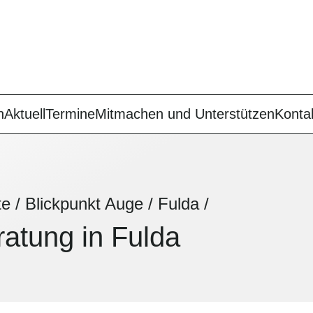
n
Aktuell
Termine
Mitmachen und Unterstützen
Konta
te
/
Blickpunkt Auge
/
Fulda
/
atung in Fulda