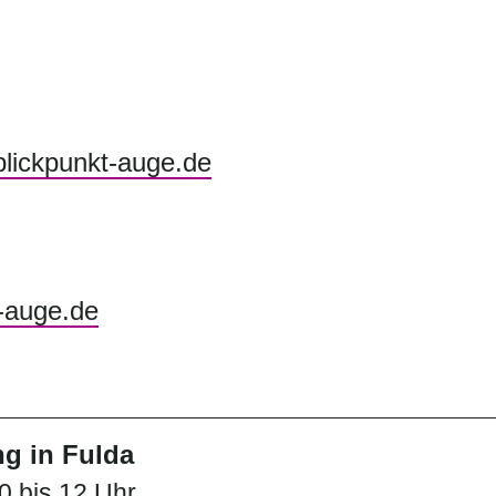
blickpunkt-auge.de
-auge.de
g in Fulda
0 bis 12 Uhr