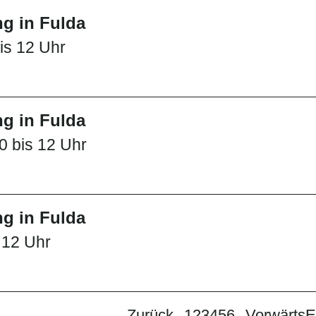
g in Fulda
is 12 Uhr
g in Fulda
0 bis 12 Uhr
g in Fulda
s 12 Uhr
Zurück
1
2
3
4
5
6
Vorwärts
E