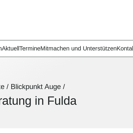
n
Aktuell
Termine
Mitmachen und Unterstützen
Konta
te
/
Blickpunkt Auge
/
atung in Fulda