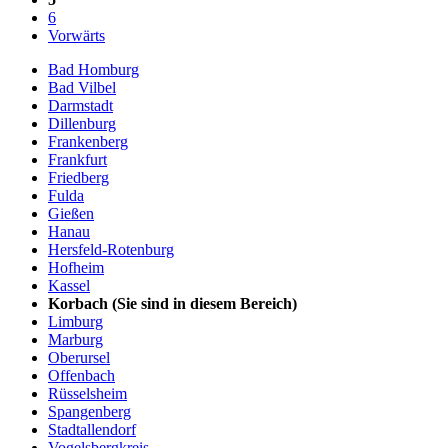
6
Vorwärts
Bad Homburg
Bad Vilbel
Darmstadt
Dillenburg
Frankenberg
Frankfurt
Friedberg
Fulda
Gießen
Hanau
Hersfeld-Rotenburg
Hofheim
Kassel
Korbach
(Sie sind in diesem Bereich)
Limburg
Marburg
Oberursel
Offenbach
Rüsselsheim
Spangenberg
Stadtallendorf
Vogelsbergkreis