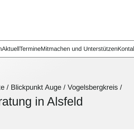
n
Aktuell
Termine
Mitmachen und Unterstützen
Konta
te
/
Blickpunkt Auge
/
Vogelsbergkreis
/
atung in Alsfeld