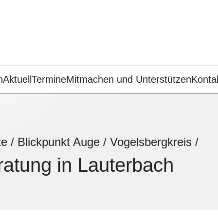
n
Aktuell
Termine
Mitmachen und Unterstützen
Konta
te
/
Blickpunkt Auge
/
Vogelsbergkreis
/
ratung in Lauterbach