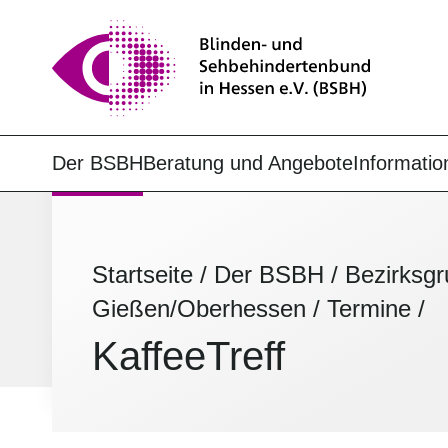
Der BSBH
Beratung und Angebote
Informatio
Startseite
/
Der BSBH
/
Bezirksg
Gießen/Oberhessen
/
Termine
/
KaffeeTreff