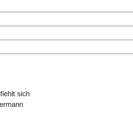
iehlt sich
 Germann