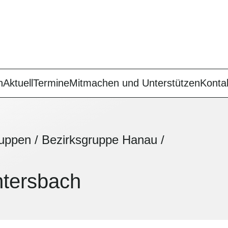
n
Aktuell
Termine
Mitmachen und Unterstützen
Konta
ruppen
/
Bezirksgruppe Hanau
/
htersbach