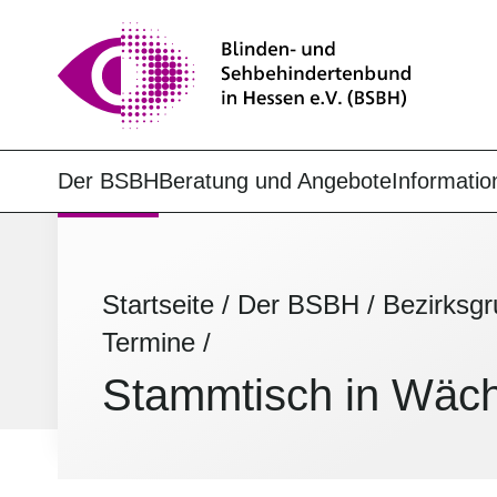
Der BSBH
Beratung und Angebote
Informatio
Startseite
/
Der BSBH
/
Bezirksg
Termine
/
Stammtisch in Wäc