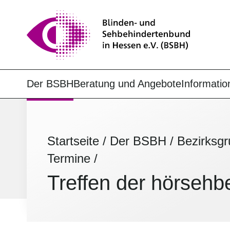
Der BSBH
Beratung und Angebote
Informatio
Startseite
/
Der BSBH
/
Bezirksg
Termine
/
Treffen der hörseh