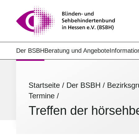
Der BSBH
Beratung und Angebote
Informatio
Startseite
/
Der BSBH
/
Bezirksg
Termine
/
Treffen der hörseh