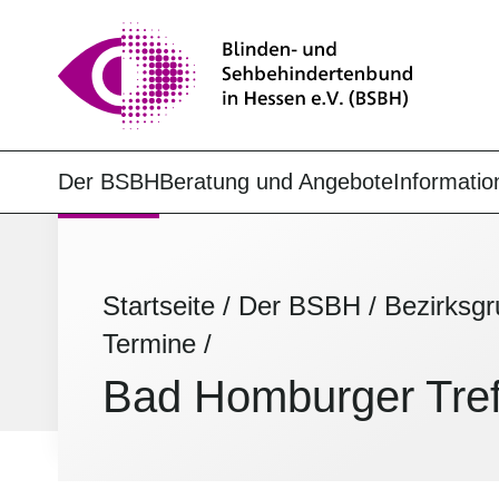
Der BSBH
Beratung und Angebote
Informatio
Startseite
/
Der BSBH
/
Bezirksg
Termine
/
Bad Homburger Tref