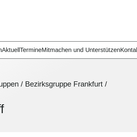
n
Aktuell
Termine
Mitmachen und Unterstützen
Konta
ruppen
/
Bezirksgruppe Frankfurt
/
f